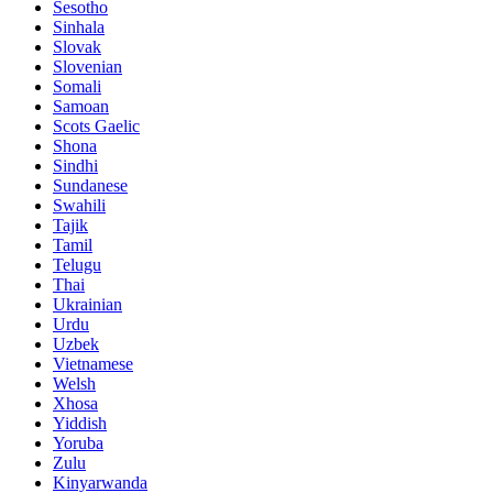
Sesotho
Sinhala
Slovak
Slovenian
Somali
Samoan
Scots Gaelic
Shona
Sindhi
Sundanese
Swahili
Tajik
Tamil
Telugu
Thai
Ukrainian
Urdu
Uzbek
Vietnamese
Welsh
Xhosa
Yiddish
Yoruba
Zulu
Kinyarwanda