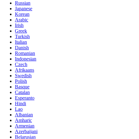
Russian
Japanese
Korean
Arabic
Irish
Greek
Turkish
Italian
Danish
Romanian
Indonesian
Czech
Afrikaans
Swedish
Polish
Basque
Catalan
Esperanto
Hindi
Lao
Albanian
Amharic
Armenian
Azerbaijani
Belarusian