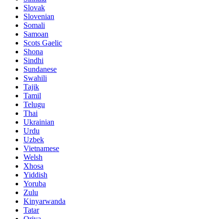
Slovak
Slovenian
Somali
Samoan
Scots Gaelic
Shona
Sindhi
Sundanese
Swahili
Tajik
Tamil
Telugu
Thai
Ukrainian
Urdu
Uzbek
Vietnamese
Welsh
Xhosa
Yiddish
Yoruba
Zulu
Kinyarwanda
Tatar
Oriya