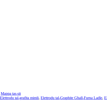
,
Mappa tas-sit
Elettrodu tal-grafita mimli
,
Elettrodu tal-Graphite Għall-Furna Ladle
,
El