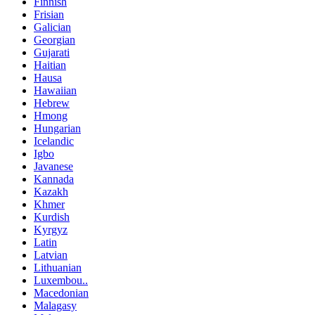
Finnish
Frisian
Galician
Georgian
Gujarati
Haitian
Hausa
Hawaiian
Hebrew
Hmong
Hungarian
Icelandic
Igbo
Javanese
Kannada
Kazakh
Khmer
Kurdish
Kyrgyz
Latin
Latvian
Lithuanian
Luxembou..
Macedonian
Malagasy