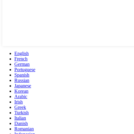
English
French
German
Portuguese
Spanish
Russian
Japanese
Korean
Arabic
Irish
Greek
Turkish
Italian
Danish
Romanian