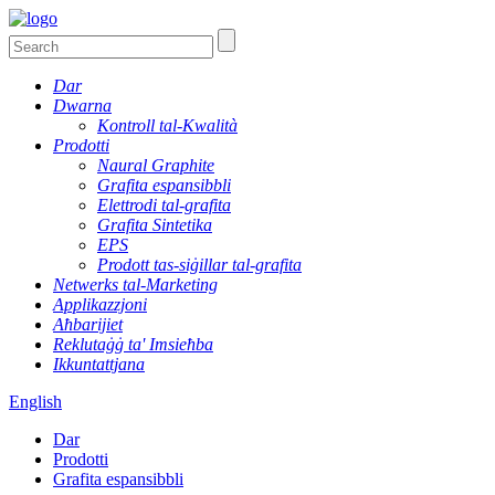
Dar
Dwarna
Kontroll tal-Kwalità
Prodotti
Naural Graphite
Grafita espansibbli
Elettrodi tal-grafita
Grafita Sintetika
EPS
Prodott tas-siġillar tal-grafita
Netwerks tal-Marketing
Applikazzjoni
Aħbarijiet
Reklutaġġ ta' Imsieħba
Ikkuntattjana
English
Dar
Prodotti
Grafita espansibbli