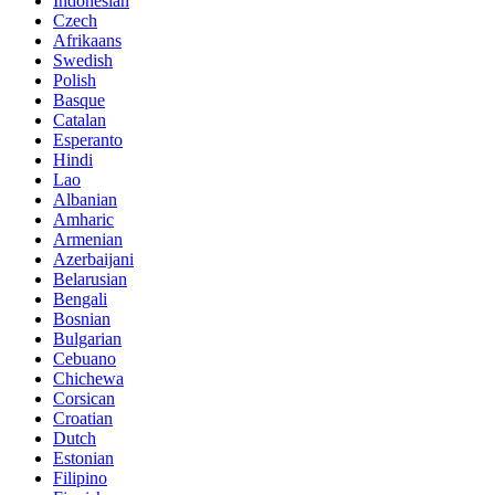
Indonesian
Czech
Afrikaans
Swedish
Polish
Basque
Catalan
Esperanto
Hindi
Lao
Albanian
Amharic
Armenian
Azerbaijani
Belarusian
Bengali
Bosnian
Bulgarian
Cebuano
Chichewa
Corsican
Croatian
Dutch
Estonian
Filipino