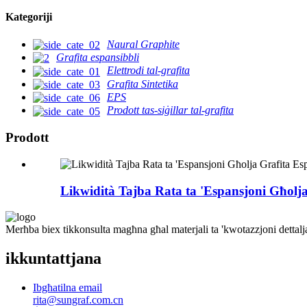
Kategoriji
Naural Graphite
Grafita espansibbli
Elettrodi tal-grafita
Grafita Sintetika
EPS
Prodott tas-siġillar tal-grafita
Prodott
Likwidità Tajba Rata ta 'Espansjoni Għolj
Merħba biex tikkonsulta magħna għal materjali ta 'kwotazzjoni dettaljati
ikkuntattjana
Ibgħatilna email
rita@sungraf.com.cn