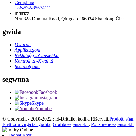
Ċemplilna
+86-532-85674111
Indirizz
Nru.328 Dunhua Road, Qingdao 266034 Shandong Ċina
gwida
Dwarna
Applikazzjoni
Reklutaġġ ta' Imsieħba
Kontroll tal-Kwalità
Ikkuntattjana
segwuna
Facebook
Instagram
Skype
Youtube
© Copyright - 2010-2022 : Id-Drittijiet kollha Riżervati.
Prodotti sħan
Elettrodu virga tal-grafita
,
Grafita espansibbli
,
Polistirene espansibbli
,
Ibgħat Email