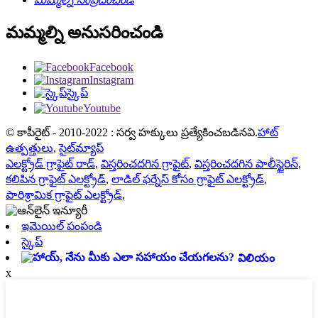
మమ్మల్ని అనుసరించండి
Facebook
Instagram
స్కైప్
Youtube
© కాపీరైట్ - 2010-2022 : సర్వ హక్కులు ప్రత్యేకించబడినవి.
హాట్
ఉత్పత్తులు
,
సైట్‌మ్యాప్
ఎలక్ట్రోడ్ గ్రాఫైట్ రాడ్
,
విస్తరించదగిన గ్రాఫైట్
,
విస్తరించదగిన పాలీస్టైరిన్
,
కలిపిన గ్రాఫైట్ ఎలక్ట్రోడ్
,
లాడిల్ ఫర్నేస్ కోసం గ్రాఫైట్ ఎలక్ట్రోడ్
,
పారిశ్రామిక గ్రాఫైట్ ఎలక్ట్రోడ్
,
ఇమెయిల్ పంపండి
స్కైప్
విలియం
x