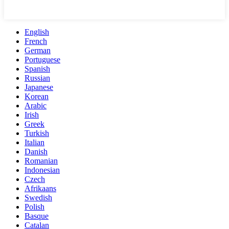
English
French
German
Portuguese
Spanish
Russian
Japanese
Korean
Arabic
Irish
Greek
Turkish
Italian
Danish
Romanian
Indonesian
Czech
Afrikaans
Swedish
Polish
Basque
Catalan