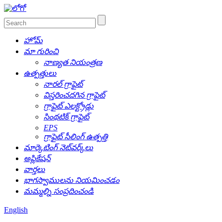
హోమ్
మా గురించి
నాణ్యత నియంత్రణ
ఉత్పత్తులు
నారల్ గ్రాఫైట్
విస్తరించదగిన గ్రాఫైట్
గ్రాఫైట్ ఎలక్ట్రోడ్లు
సింథటిక్ గ్రాఫైట్
EPS
గ్రాఫైట్ సీలింగ్ ఉత్పత్తి
మార్కెటింగ్ నెట్‌వర్క్‌లు
అప్లికేషన్
వార్తలు
భాగస్వాములను నియమించడం
మమ్మల్ని సంప్రదించండి
English