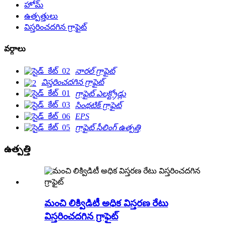
హోమ్
ఉత్పత్తులు
విస్తరించదగిన గ్రాఫైట్
వర్గాలు
నారల్ గ్రాఫైట్
విస్తరించదగిన గ్రాఫైట్
గ్రాఫైట్ ఎలక్ట్రోడ్లు
సింథటిక్ గ్రాఫైట్
EPS
గ్రాఫైట్ సీలింగ్ ఉత్పత్తి
ఉత్పత్తి
మంచి లిక్విడిటీ అధిక విస్తరణ రేటు
విస్తరించదగిన గ్రాఫైట్