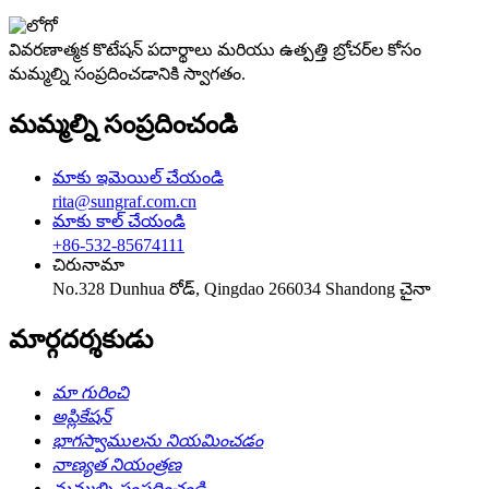
వివరణాత్మక కొటేషన్ పదార్థాలు మరియు ఉత్పత్తి బ్రోచర్‌ల కోసం
మమ్మల్ని సంప్రదించడానికి స్వాగతం.
మమ్మల్ని సంప్రదించండి
మాకు ఇమెయిల్ చేయండి
rita@sungraf.com.cn
మాకు కాల్ చేయండి
+86-532-85674111
చిరునామా
No.328 Dunhua రోడ్, Qingdao 266034 Shandong చైనా
మార్గదర్శకుడు
మా గురించి
అప్లికేషన్
భాగస్వాములను నియమించడం
నాణ్యత నియంత్రణ
మమ్మల్ని సంప్రదించండి