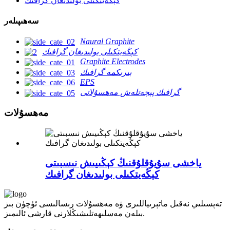
كېڭەيتكىلى بولىدىغان گرافىك
سەھىپىلەر
Naural Graphite
كېڭەيتكىلى بولىدىغان گرافىك
Graphite Electrodes
بىرىكمە گرافىك
EPS
گرافىك پېچەتلەش مەھسۇلاتى
مەھسۇلات
ياخشى سۇيۇقلۇقنىڭ كېڭىيىش نىسبىتى
كېڭەيتكىلى بولىدىغان گرافىك
تەپسىلىي نەقىل ماتېرىياللىرى ۋە مەھسۇلات رىسالىسى ئۈچۈن بىز
بىلەن مەسلىھەتلىشىڭلارنى قارشى ئالىمىز.