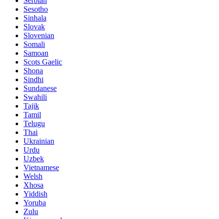
Serbian
Sesotho
Sinhala
Slovak
Slovenian
Somali
Samoan
Scots Gaelic
Shona
Sindhi
Sundanese
Swahili
Tajik
Tamil
Telugu
Thai
Ukrainian
Urdu
Uzbek
Vietnamese
Welsh
Xhosa
Yiddish
Yoruba
Zulu