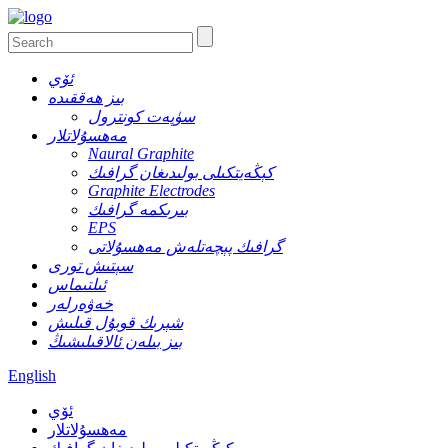
ئۆي
بىز ھەققىدە
سۈپەت كونترول
مەھسۇلاتلار
Naural Graphite
كېڭەيتكىلى بولىدىغان گرافىك
Graphite Electrodes
بىرىكمە گرافىك
EPS
گرافىك پېچەتلەش مەھسۇلاتى
سېتىش تورى
ئىلتىماس
خەۋەرلەر
شېرىك قوبۇل قىلىش
بىز بىلەن ئالاقىلىشىڭ
English
ئۆي
مەھسۇلاتلار