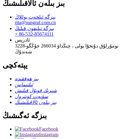
بىز بىلەن ئالاقىلىشىڭ
بىزگە ئېلخەت يوللاڭ
rita@sungraf.com.cn
بىزگە تېلېفون قىلىڭ
+ 86-532-85674111
ئادرېس
3228-نومۇرلۇق دۇنخۇا يولى ، چىڭداۋ 266034 جۇڭگو
شەندۇڭ
يېتەكچى
بىز ھەققىدە
ئىلتىماس
شېرىك قوبۇل قىلىش
سۈپەت كونترول
بىز بىلەن ئالاقىلىشىڭ
بىزگە ئەگىشىڭ
Facebook
Instagram