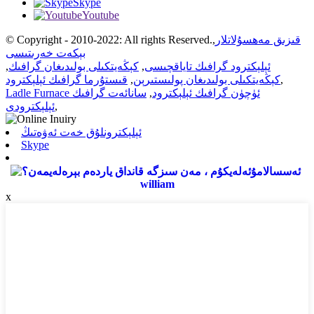
Skype
Youtube
قىزىق مەھسۇلاتلار
,
© Copyright - 2010-2022: All rights Reserved.
بېكەت خەرىتىسى
ئېلېكترود گرافىك تاياقچىسى
,
كېڭەيتكىلى بولىدىغان گرافىك
,
,
كېڭەيتكىلى بولىدىغان پولىستىرېن
,
قىستۇرما گرافىك ئېلېكترود
Ladle Furnace ئۈچۈن گرافىك ئېلېكترود
,
سانائەت گرافىك
,
ئېلېكترودى
ئېلېكترونلۇق خەت ئەۋەتىڭ
Skype
william
x