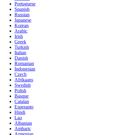
Portuguese
Spanish
Russian
Japanese
Korean
Arabic
Irish
Greek
Turkish
Italian
Danish
Romanian
Indonesian
Czech
Afrikaans
Swedish
Polish
Basque
Catalan
Esperanto
Hindi
Lao
Albanian
Amharic
Armenian