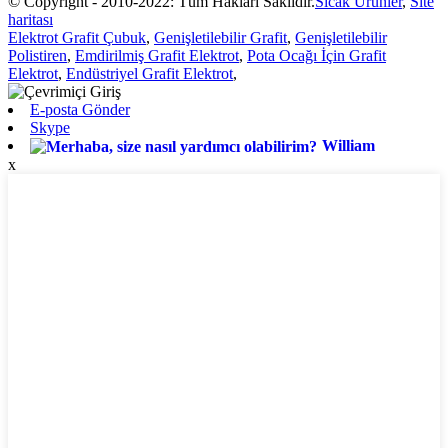
© Copyright - 2010-2022: Tüm Hakları Saklıdır.
Sıcak Ürünler
,
Site
haritası
Elektrot Grafit Çubuk
,
Genişletilebilir Grafit
,
Genişletilebilir
Polistiren
,
Emdirilmiş Grafit Elektrot
,
Pota Ocağı İçin Grafit
Elektrot
,
Endüstriyel Grafit Elektrot
,
E-posta Gönder
Skype
William
x