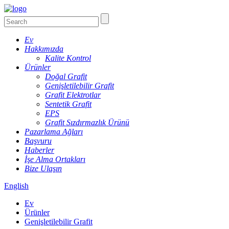
Ev
Hakkımızda
Kalite Kontrol
Ürünler
Doğal Grafit
Genişletilebilir Grafit
Grafit Elektrotlar
Sentetik Grafit
EPS
Grafit Sızdırmazlık Ürünü
Pazarlama Ağları
Başvuru
Haberler
İşe Alma Ortakları
Bize Ulaşın
English
Ev
Ürünler
Genişletilebilir Grafit