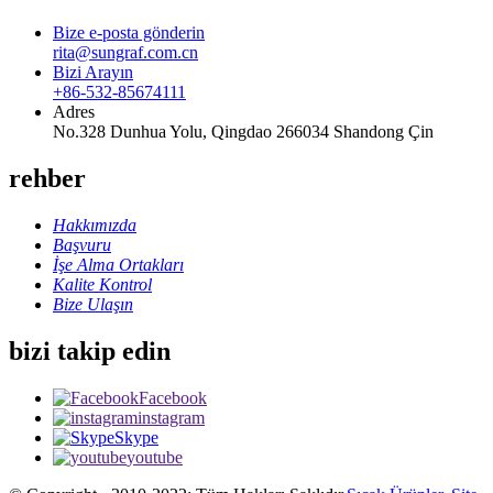
Bize e-posta gönderin
rita@sungraf.com.cn
Bizi Arayın
+86-532-85674111
Adres
No.328 Dunhua Yolu, Qingdao 266034 Shandong Çin
rehber
Hakkımızda
Başvuru
İşe Alma Ortakları
Kalite Kontrol
Bize Ulaşın
bizi takip edin
Facebook
instagram
Skype
youtube