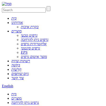
בַּיִת
אודותינו
בקרת איכות
מוצרים
גרפיט טבעי
גרפיט ניתן להרחבה
אלקטרודות גרפיט
גרפיט סינטטי
EPS
מוצר איטום גרפיט
רשתות שיווק
בַּקָשָׁה
חֲדָשׁוֹת
גיוס שותפים
צור קשר
English
בַּיִת
מוצרים
גרפיט ניתן להרחבה