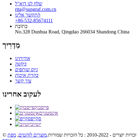
שלח לנו דוא"ל
rita@sungraf.com.cn
התקשר אלינו
+86-532-85674111
כְּתוֹבֶת
No.328 Dunhua Road, Qingdao 266034 Shandong China
מַדְרִיך
אודותינו
בַּקָשָׁה
גיוס שותפים
בקרת איכות
צור קשר
לעקוב אחרינו
פייסבוק
אינסטגרם
סקייפ
יוטיוב
© זכויות יוצרים - 2010-2022 : כל הזכויות שמורות.
מוצרים לוהטים
,
מפת