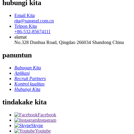
hubungi kita
Email Kita
rita@sungraf.com.cn
Telpon Kita
+86-532-85674111
alamat
No.328 Dunhua Road, Qingdao 266034 Shandong China
panuntun
Babagan Kita
Aplikasi
Recruit Partners
Kontrol kualitas
Hubungi Kita
tindakake kita
Facebook
Instagram
Skype
Youtube