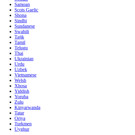
Samoan
Scots Gaelic
Shona
Sindhi
Sundanese
Swahili
Tajik
Tamil
Telugu
Thai
Ukrainian
Urdu
Uzbek
Vietnamese
Welsh
Xhosa
Yiddish
Yoruba
Zulu
Kinyarwanda
Tatar
Oriya
Turkmen
Uyghur