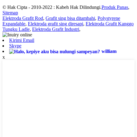
© Hak Cipta - 2010-2022 : Kabeh Hak Dilindungi.
Produk Panas
,
Sitemap
Elektroda Grafit Rod
,
Grafit sing bisa ditambahi
,
Polystyrene
Expandable
,
Elektroda grafit sing diresapi
,
Elektroda Grafit Kanggo
Tungku Ladle
,
Elektroda Grafit Industri
,
Kirimi Email
Skype
william
x