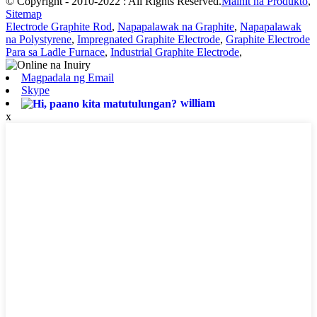
© Copyright - 2010-2022 : All Rights Reserved.
Mainit na Produkto
,
Sitemap
Electrode Graphite Rod
,
Napapalawak na Graphite
,
Napapalawak
na Polystyrene
,
Impregnated Graphite Electrode
,
Graphite Electrode
Para sa Ladle Furnace
,
Industrial Graphite Electrode
,
Magpadala ng Email
Skype
william
x