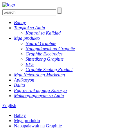
Bahay
Tungkol sa Amin
Kontrol sa Kalidad
Mga produkto
Naural Graphite
Napapalawak na Graphite
Graphite Electrodes
Sintetikong Graphite
EPS
Graphite Sealing Product
Mga Network ng Marketing
Aplikasyon
Balita
Pag-recruit ng mga Kasosyo
Makipag-ugnayan sa Amin
English
Bahay
Mga produkto
Napapalawak na Graphite