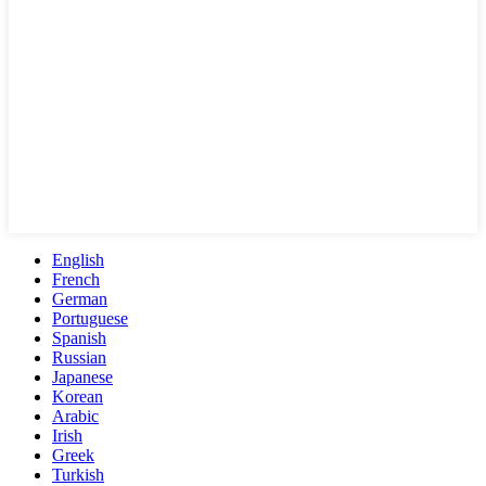
English
French
German
Portuguese
Spanish
Russian
Japanese
Korean
Arabic
Irish
Greek
Turkish