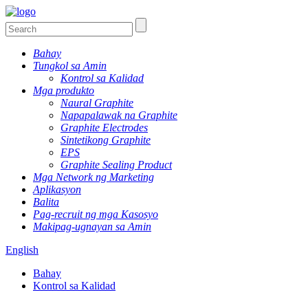
Bahay
Tungkol sa Amin
Kontrol sa Kalidad
Mga produkto
Naural Graphite
Napapalawak na Graphite
Graphite Electrodes
Sintetikong Graphite
EPS
Graphite Sealing Product
Mga Network ng Marketing
Aplikasyon
Balita
Pag-recruit ng mga Kasosyo
Makipag-ugnayan sa Amin
English
Bahay
Kontrol sa Kalidad