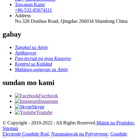
Tawagan Kami
+86-532-85674111
Address
No.328 Dunhua Road, Qingdao 266034 Shandong China
gabay
Tungkol sa Amin
Aplikasyon
Pag-recruit ng mga Kasosyo
Kontrol sa Kalidad
Makipag-ugnayan sa Amin
sundan mo kami
Facebook
Instagram
Skype
Youtube
© Copyright - 2010-2022 : All Rights Reserved.
Mainit na Produkto
,
Sitemap
Electrode Graphite Rod
,
Napapalawak na Polystyrene
,
Graphite