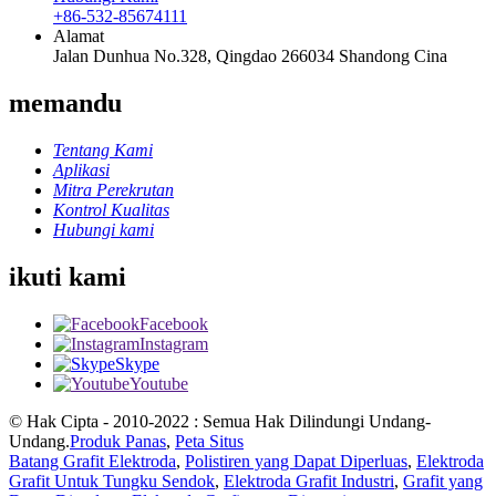
+86-532-85674111
Alamat
Jalan Dunhua No.328, Qingdao 266034 Shandong Cina
memandu
Tentang Kami
Aplikasi
Mitra Perekrutan
Kontrol Kualitas
Hubungi kami
ikuti kami
Facebook
Instagram
Skype
Youtube
© Hak Cipta - 2010-2022 : Semua Hak Dilindungi Undang-
Undang.
Produk Panas
,
Peta Situs
Batang Grafit Elektroda
,
Polistiren yang Dapat Diperluas
,
Elektroda
Grafit Untuk Tungku Sendok
,
Elektroda Grafit Industri
,
Grafit yang