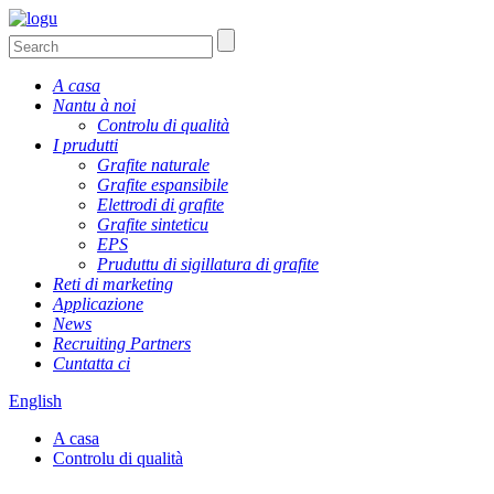
A casa
Nantu à noi
Controlu di qualità
I prudutti
Grafite naturale
Grafite espansibile
Elettrodi di grafite
Grafite sinteticu
EPS
Pruduttu di sigillatura di grafite
Reti di marketing
Applicazione
News
Recruiting Partners
Cuntatta ci
English
A casa
Controlu di qualità