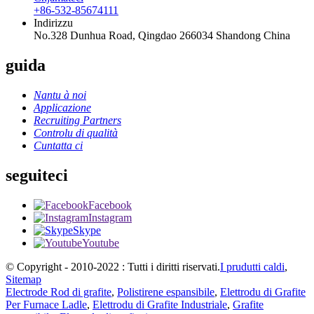
+86-532-85674111
Indirizzu
No.328 Dunhua Road, Qingdao 266034 Shandong China
guida
Nantu à noi
Applicazione
Recruiting Partners
Controlu di qualità
Cuntatta ci
seguiteci
Facebook
Instagram
Skype
Youtube
© Copyright - 2010-2022 : Tutti i diritti riservati.
I prudutti caldi
,
Sitemap
Electrode Rod di grafite
,
Polistirene espansibile
,
Elettrodu di Grafite
Per Furnace Ladle
,
Elettrodu di Grafite Industriale
,
Grafite