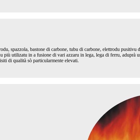
trodu, spazzola, bastone di carbone, tubu di carbone, elettrodu pusitivu di
 u più utilizatu in a fusione di vari azzaru in lega, lega di ferru, aduprà u
isiti di qualità sò particularmente elevati.