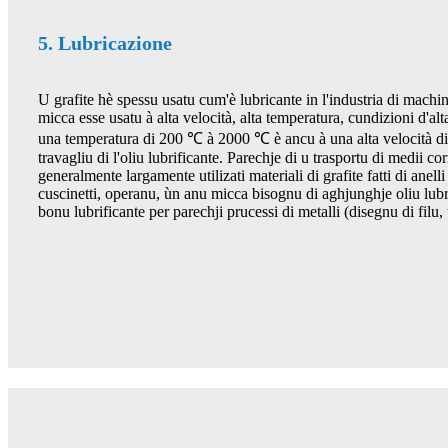
5. Lubricazione
U grafite hè spessu usatu cum'è lubricante in l'industria di machin
micca esse usatu à alta velocità, alta temperatura, cundizioni d'alt
una temperatura di 200 ℃ à 2000 ℃ è ancu à una alta velocità d
travagliu di l'oliu lubrificante. Parechje di u trasportu di medii cor
generalmente largamente utilizati materiali di grafite fatti di anelli
cuscinetti, operanu, ùn anu micca bisognu di aghjunghje oliu lubri
bonu lubrificante per parechji prucessi di metalli (disegnu di filu, t