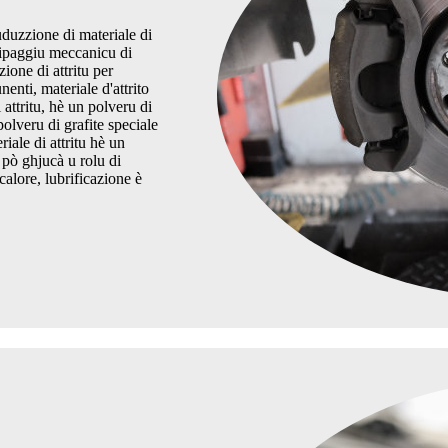
ruduzzione di materiale di
equipaggiu meccanicu di
zione di attritu per
enti, materiale d'attrito
 attritu, hè un polveru di
 polveru di grafite speciale
iale di attritu hè un
e pò ghjucà u rolu di
calore, lubrificazione è