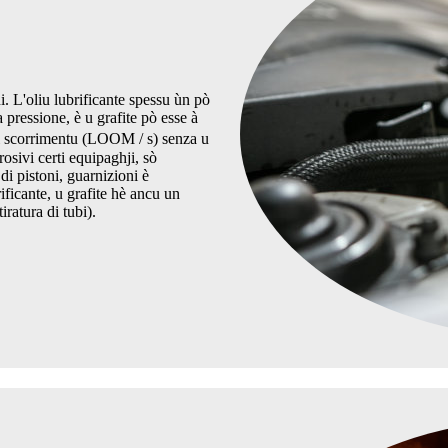
i. L'oliu lubrificante spessu ùn pò
a pressione, è u grafite pò esse à
i scorrimentu (LOOM / s) senza u
rosivi certi equipaghji, sò
 di pistoni, guarnizioni è
ficante, u grafite hè ancu un
iratura di tubi).