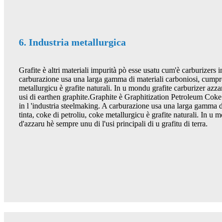
6. Industria metallurgica
Grafite è altri materiali impurità pò esse usatu cum'è carburizers in
carburazione usa una larga gamma di materiali carboniosi, cumpres
metallurgicu è grafite naturali. In u mondu grafite carburizer azza
usi di earthen graphite.Graphite è Graphitization Petroleum Coke 
in l 'industria steelmaking. A carburazione usa una larga gamma d
tinta, coke di petroliu, coke metallurgicu è grafite naturali. In u 
d'azzaru hè sempre unu di l'usi principali di u grafitu di terra.