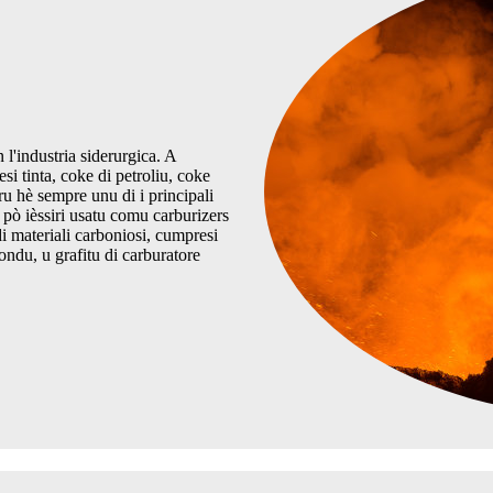
 l'industria siderurgica. A
i tinta, coke di petroliu, coke
ru hè sempre unu di i principali
pò ièssiri usatu comu carburizers
i materiali carboniosi, cumpresi
mondu, u grafitu di carburatore