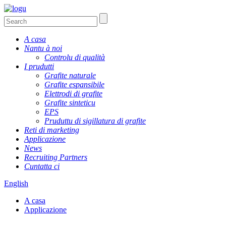
A casa
Nantu à noi
Controlu di qualità
I prudutti
Grafite naturale
Grafite espansibile
Elettrodi di grafite
Grafite sinteticu
EPS
Pruduttu di sigillatura di grafite
Reti di marketing
Applicazione
News
Recruiting Partners
Cuntatta ci
English
A casa
Applicazione