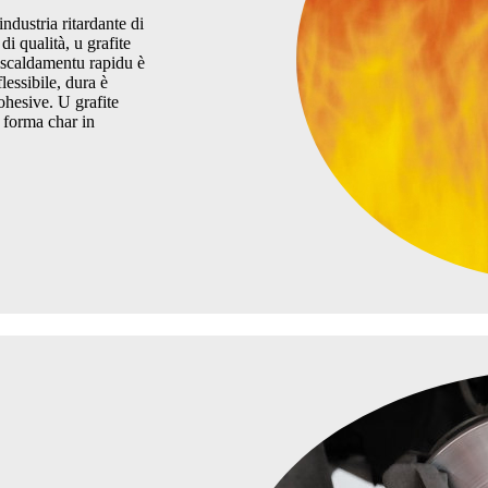
dustria ritardante di
i qualità, u grafite
iscaldamentu rapidu è
lessibile, dura è
cohesive. U grafite
ì forma char in