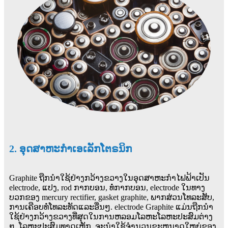
2. ອຸດສາຫະກໍາເອເລັກໂຕຣນິກ
Graphite ຖືກນໍາໃຊ້ຢ່າງກວ້າງຂວາງໃນອຸດສາຫະກໍາໄຟຟ້າເປັນ
electrode, ແປງ, rod ກາກບອນ, ທໍ່ກາກບອນ, electrode ໃນທາງ
ບວກຂອງ mercury rectifier, gasket graphite, ພາກສ່ວນໂທລະສັບ,
ການເຄືອບທໍ່ໂທລະທັດແລະອື່ນໆ. electrode Graphite ແມ່ນຖືກນໍາ
ໃຊ້ຢ່າງກວ້າງຂວາງທີ່ສຸດໃນການຫລອມໂລຫະໂລຫະປະສົມຕ່າງ
ໆ, ໂລຫະປະສົມທາດເຫຼັກ, ຈະນໍາໃຊ້ຈໍານວນຂະຫນາດໃຫຍ່ຂອງ