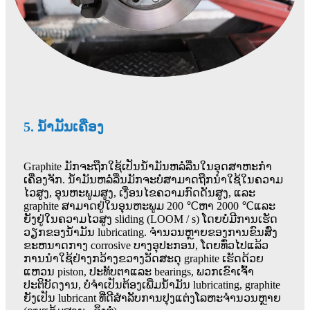
5. ນໍ້າມັນເຄື່ອງ
Graphite ມັກຈະຖືກໃຊ້ເປັນນ້ໍາມັນຫລໍ່ລື່ນໃນອຸດສາຫະກໍາ
ເຄື່ອງຈັກ. ນ້ໍາມັນຫລໍ່ລື່ນມັກຈະບໍ່ສາມາດຖືກນໍາໃຊ້ໃນຄວາມ
ໄວສູງ, ອຸນຫະພູມສູງ, ເງື່ອນໄຂຄວາມກົດດັນສູງ, ແລະ
graphite ສາມາດຢູ່ໃນອຸນຫະພູມ 200 ℃ຫາ 2000 ℃ແລະ
ຍັງຢູ່ໃນຄວາມໄວສູງ sliding (LOOM / s) ໂດຍບໍ່ມີການເຮັດ
ວຽກຂອງນ້ໍາມັນ lubricating. ຈໍານວນຫຼາຍຂອງການຂົນສົ່ງ
ຂະຫນາດກາງ corrosive ບາງອຸປະກອນ, ໂດຍທົ່ວໄປແລ້ວ
ການນໍາໃຊ້ຢ່າງກວ້າງຂວາງວັດສະດຸ graphite ເຮັດດ້ວຍ
ແຫວນ piston, ປະທັບຕາແລະ bearings, ພວກເຂົາເຈົ້າ
ປະຕິບັດງານ, ບໍ່ຈໍາເປັນຕ້ອງເພີ່ມນ້ໍາມັນ lubricating, graphite
ຍັງເປັນ lubricant ທີ່ດີສໍາລັບການປຸງແຕ່ງໂລຫະຈໍານວນຫຼາຍ