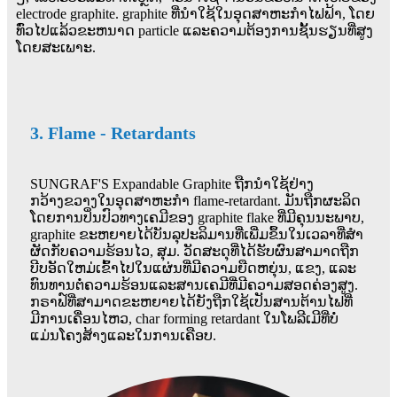
electrode graphite. graphite ທີ່​ນໍາ​ໃຊ້​ໃນ​ອຸດ​ສາ​ຫະ​ກໍາ​ໄຟ​ຟ້າ​, ໂດຍ​
ທົ່ວ​ໄປ​ແລ້ວ​ຂະ​ຫນາດ particle ແລະ​ຄວາມ​ຕ້ອງ​ການ​ຊັ້ນ​ຮຽນ​ທີ່​ສູງ​
ໂດຍ​ສະ​ເພາະ​.
3. Flame - Retardants
SUNGRAF'S Expandable Graphite ຖືກນໍາໃຊ້ຢ່າງ
ກວ້າງຂວາງໃນອຸດສາຫະກໍາ flame-retardant. ມັນຖືກຜະລິດ
ໂດຍການປິ່ນປົວທາງເຄມີຂອງ graphite flake ທີ່ມີຄຸນນະພາບ,
graphite ຂະຫຍາຍໄດ້ບັນລຸປະລິມານທີ່ເພີ່ມຂຶ້ນໃນເວລາທີ່ສໍາ
ຜັດກັບຄວາມຮ້ອນໄວ, ສຸມ. ວັດສະດຸທີ່ໄດ້ຮັບຜົນສາມາດຖືກ
ບີບອັດໃຫມ່ເຂົ້າໄປໃນແຜ່ນທີ່ມີຄວາມຍືດຫຍຸ່ນ, ແຂງ, ແລະ
ທົນທານຕໍ່ຄວາມຮ້ອນແລະສານເຄມີທີ່ມີຄວາມສອດຄ່ອງສູງ.
ກຣາຟ໌ທີ່ສາມາດຂະຫຍາຍໄດ້ຍັງຖືກໃຊ້ເປັນສານຕ້ານໄຟທີ່
ມີການເຄື່ອນໄຫວ, char forming retardant ໃນໂພລີເມີທີ່ບໍ່
ແມ່ນໂຄງສ້າງແລະໃນການເຄືອບ.