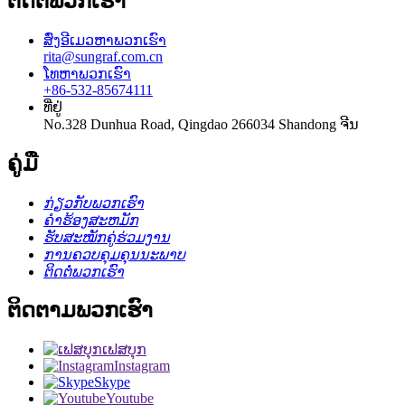
ຕິດຕໍ່ພວກເຮົາ
ສົ່ງອີເມວຫາພວກເຮົາ
rita@sungraf.com.cn
ໂທຫາພວກເຮົາ
+86-532-85674111
ທີ່ຢູ່
No.328 Dunhua Road, Qingdao 266034 Shandong ຈີນ
ຄູ່ມື
ກ່ຽວກັບພວກເຮົາ
ຄໍາຮ້ອງສະຫມັກ
ຮັບສະໝັກຄູ່ຮ່ວມງານ
ການຄວບຄຸມຄຸນນະພາບ
ຕິດຕໍ່ພວກເຮົາ
ຕິດຕາມພວກເຮົາ
ເຟສບຸກ
Instagram
Skype
Youtube