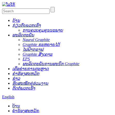
ບ້ານ
ກ່ຽວກັບພວກເຮົາ
ການຄວບຄຸມຄຸນນະພາບ
ຜະລິດຕະພັນ
Naural Graphite
Graphite ຂະຫຍາຍໄດ້
ໄຟຟ້າກຣາຟ
Graphite ສັງເຄາະ
EPS
ຜະລິດຕະພັນການຜະນຶກ Graphite
ເຄືອຂ່າຍການຕະຫຼາດ
ຄໍາຮ້ອງສະຫມັກ
ຂ່າວ
ຮັບສະໝັກຄູ່ຮ່ວມງານ
ຕິດຕໍ່ພວກເຮົາ
English
ບ້ານ
ຄໍາຮ້ອງສະຫມັກ