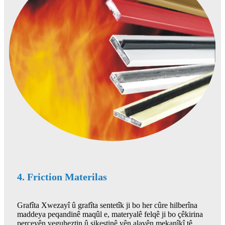
4. Friction Materilas
Grafîta Xwezayî û grafîta sentetîk ji bo her cûre hilberîna
maddeya peqandinê maqûl e, materyalê felqê ji bo çêkirina
perçeyên veguheztin û şikestinê yên alavên mekanîkî tê