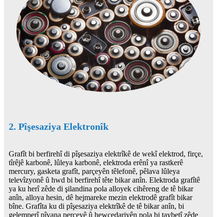
2. Pîşesaziya Elektronîk
Grafît bi berfirehî di pîşesaziya elektrîkê de wekî elektrod, firçe,
tîrêjê karbonê, lûleya karbonê, elektroda erênî ya rastkerê
mercury, gasketa grafît, parçeyên têlefonê, pêlava lûleya
televîzyonê û hwd bi berfirehî tête bikar anîn. Elektroda grafîtê
ya ku herî zêde di şilandina pola alloyek cihêreng de tê bikar
anîn, alloya hesin, dê hejmareke mezin elektrodê grafît bikar
bîne. Grafîta ku di pîşesaziya elektrîkê de tê bikar anîn, bi
gelemperî pîvana perçeyê û hewcedariyên pola bi taybetî zêde