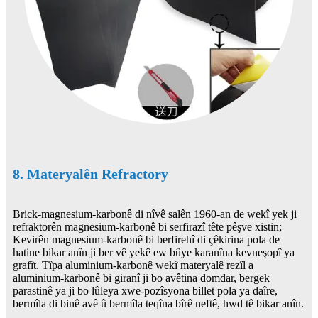
8. Materyalên Refractory
Brick-magnesium-karbonê di nîvê salên 1960-an de wekî yek ji
refraktorên magnesium-karbonê bi serfirazî tête pêşve xistin;
Kevirên magnesium-karbonê bi berfirehî di çêkirina pola de
hatine bikar anîn ji ber vê yekê ew bûye karanîna kevneşopî ya
grafît. Tîpa aluminium-karbonê wekî materyalê rezîl a
aluminium-karbonê bi giranî ji bo avêtina domdar, bergek
parastinê ya ji bo lûleya xwe-pozîsyona billet pola ya daîre,
bermîla di binê avê û bermîla teqîna bîrê neftê, hwd tê bikar anîn.