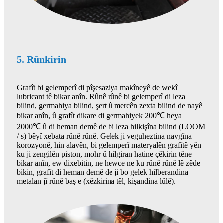
5. Rûnkirin
Grafît bi gelemperî di pîşesaziya makîneyê de wekî
lubricant tê bikar anîn. Rûnê rûnê bi gelemperî di leza
bilind, germahiya bilind, şert û mercên zexta bilind de nayê
bikar anîn, û grafît dikare di germahiyek 200℃ heya
2000℃ û di heman demê de bi leza hilkişîna bilind (LOOM
/ s) bêyî xebata rûnê rûnê. Gelek ji veguheztina navgîna
korozyonê, hin alavên, bi gelemperî materyalên grafîtê yên
ku ji zengilên piston, mohr û hilgiran hatine çêkirin têne
bikar anîn, ew dixebitin, ne hewce ne ku rûnê rûnê lê zêde
bikin, grafît di heman demê de ji bo gelek hilberandina
metalan jî rûnê baş e (xêzkirina têl, kişandina lûlê).