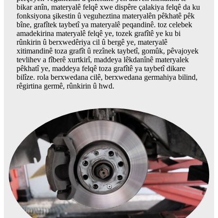
bikar anîn, materyalê felqê xwe dispêre çalakiya felqê da ku
fonksiyona şikestin û veguheztina materyalên pêkhatê pêk
bîne, grafîtek taybetî ya materyalê peqandinê. toz celebek
amadekirina materyalê felqê ye, tozek grafîtê ye ku bi
rûnkirin û berxwedêriya cil û bergê ye, materyalê
xitimandinê toza grafît û rezînek taybetî, gomûk, pêvajoyek
tevlihev a fîberê xurtkirî, maddeya lêkdanînê materyalek
pêkhatî ye, maddeya felqê toza grafîtê ya taybetî dikare
bilîze. rola berxwedana cilê, berxwedana germahiya bilind,
rêgirtina germê, rûnkirin û hwd.