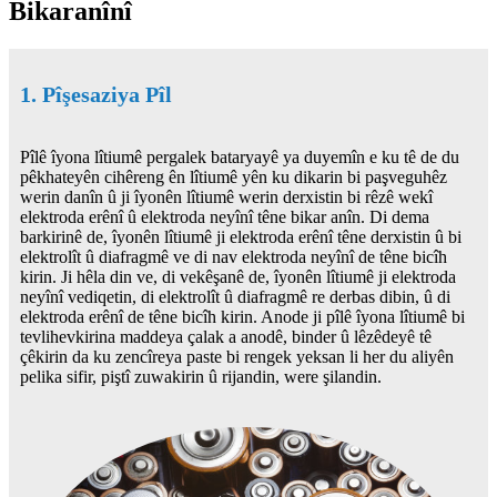
Bikaranînî
1. Pîşesaziya Pîl
Pîlê îyona lîtiumê pergalek bataryayê ya duyemîn e ku tê de du
pêkhateyên cihêreng ên lîtiumê yên ku dikarin bi paşveguhêz
werin danîn û ji îyonên lîtiumê werin derxistin bi rêzê wekî
elektroda erênî û elektroda neyînî têne bikar anîn. Di dema
barkirinê de, îyonên lîtiumê ji elektroda erênî têne derxistin û bi
elektrolît û diafragmê ve di nav elektroda neyînî de têne bicîh
kirin. Ji hêla din ve, di vekêşanê de, îyonên lîtiumê ji elektroda
neyînî vediqetin, di elektrolît û diafragmê re derbas dibin, û di
elektroda erênî de têne bicîh kirin. Anode ji pîlê îyona lîtiumê bi
tevlihevkirina maddeya çalak a anodê, binder û lêzêdeyê tê
çêkirin da ku zencîreya paste bi rengek yeksan li her du aliyên
pelika sifir, piştî zuwakirin û rijandin, were şilandin.