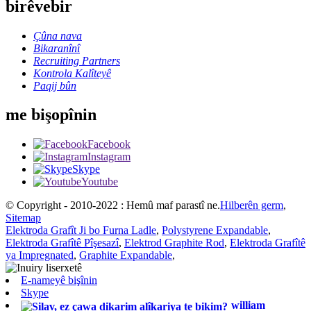
birêvebir
Çûna nava
Bikaranînî
Recruiting Partners
Kontrola Kalîteyê
Paqij bûn
me bişopînin
Facebook
Instagram
Skype
Youtube
© Copyright - 2010-2022 : Hemû maf parastî ne.
Hilberên germ
,
Sitemap
Elektroda Grafît Ji bo Furna Ladle
,
Polystyrene Expandable
,
Elektroda Grafîtê Pîşesazî
,
Elektrod Graphite Rod
,
Elektroda Grafîtê
ya Impregnated
,
Graphite Expandable
,
E-nameyê bişînin
Skype
william