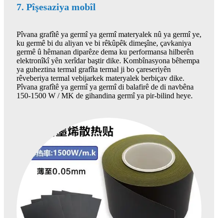
7. Pîşesaziya mobîl
Pîvana grafîtê ya germî ya germî materyalek nû ya germî ye,
ku germê bi du aliyan ve bi rêkûpêk dimeşîne, çavkaniya
germê û hêmanan diparêze dema ku performansa hilberên
elektronîkî yên xerîdar baştir dike. Kombînasyona bêhempa
ya guheztina termal grafîta termal ji bo çareseriyên
rêveberiya termal vebijarkek materyalek berbiçav dike.
Pîvana grafîtê ya germî ya germî di balafirê de di navbêna
150-1500 W / MK de gihandina germî ya pir-bilind heye.