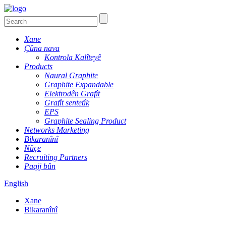
Xane
Çûna nava
Kontrola Kalîteyê
Products
Naural Graphite
Graphite Expandable
Elektrodên Grafît
Grafît sentetîk
EPS
Graphite Sealing Product
Networks Marketing
Bikaranînî
Nûçe
Recruiting Partners
Paqij bûn
English
Xane
Bikaranînî