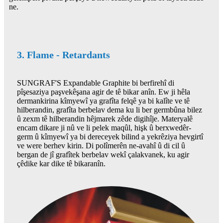
ne.
3. Flame - Retardants
SUNGRAF'S Expandable Graphite bi berfirehî di
pîşesaziya paşvekêşana agir de tê bikar anîn. Ew ji hêla
dermankirina kîmyewî ya grafîta felqê ya bi kalîte ve tê
hilberandin, grafîta berbelav dema ku li ber germbûna bilez
û zexm tê hilberandin hêjmarek zêde digihîje. Materyalê
encam dikare ji nû ve li pelek maqûl, hişk û berxwedêr-
germ û kîmyewî ya bi dereceyek bilind a yekrêziya hevgirtî
ve were berhev kirin. Di polîmerên ne-avahî û di cil û
bergan de jî grafîtek berbelav wekî çalakvanek, ku agir
çêdike kar dike tê bikaranîn.