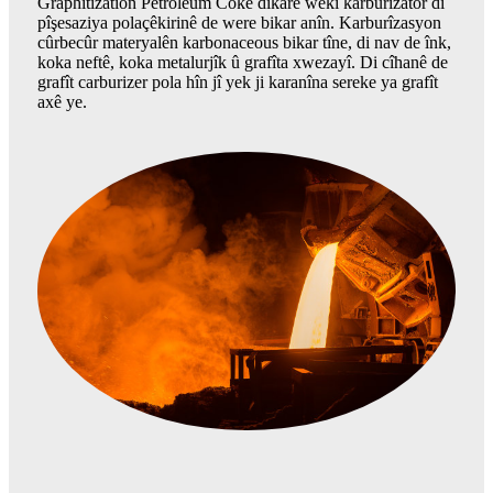
Graphitization Petroleum Coke dikare wekî karburîzator di
pîşesaziya polaçêkirinê de were bikar anîn. Karburîzasyon
cûrbecûr materyalên karbonaceous bikar tîne, di nav de înk,
koka neftê, koka metalurjîk û grafîta xwezayî. Di cîhanê de
grafît carburizer pola hîn jî yek ji karanîna sereke ya grafît
axê ye.