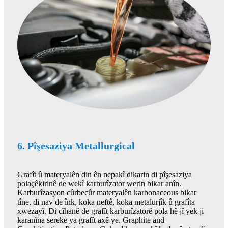
6. Pîşesaziya Metallurgical
Grafît û materyalên din ên nepakî dikarin di pîşesaziya
polaçêkirinê de wekî karburîzator werin bikar anîn.
Karburîzasyon cûrbecûr materyalên karbonaceous bikar
tîne, di nav de înk, koka neftê, koka metalurjîk û grafîta
xwezayî. Di cîhanê de grafît karburîzatorê pola hê jî yek ji
karanîna sereke ya grafît axê ye. Graphite and