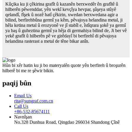
Kûçika ku ji çêkirina grafît û kazanên berxwedêr ên grafîtê û
hilberên pêwenddar, yên wekî kevçîya hevpar, şûşeya stûyê
qelandî, fîşek û nozê hatî çêkirin, xwedan berxwedana agir a
bilind, berfirehbûna germî ya kêm, pêvajoya helandina metal, ji
hêla ketina metal û erozyonê ve jî stabîl e, îstîqrara şokê ya germî
ya baş û guheztina germî ya hêja di germahiya bilind de, Ji ber vê
yekê grafît û hilberên pê ve girêdayî bi berfirehî di pêvajoya
helandina rasterast a metal de têne bikar anîn.
Hûn bi xêr hatin ku ji bo materyalên quote yên berfireh û broşurên
hilberê bi me re şêwir bikin.
paqij bûn
Email Us
rita@sungraf.com.cn
Call Us
+86-532-85674111
Navnîşan
No.328 Dunhua Road, Qingdao 266034 Shandong Çînê