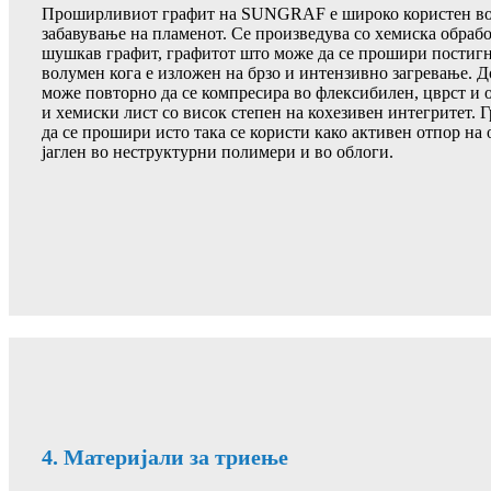
Проширливиот графит на SUNGRAF е широко користен во 
забавување на пламенот. Се произведува со хемиска обрабо
шушкав графит, графитот што може да се прошири постигн
волумен кога е изложен на брзо и интензивно загревање. 
може повторно да се компресира во флексибилен, цврст и 
и хемиски лист со висок степен на кохезивен интегритет.
да се прошири исто така се користи како активен отпор на
јаглен во неструктурни полимери и во облоги.
4. Материјали за триење