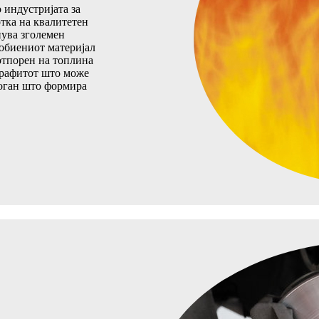
индустријата за
тка на квалитетен
ува зголемен
Добиениот материјал
отпорен на топлина
 Графитот што може
 оган што формира