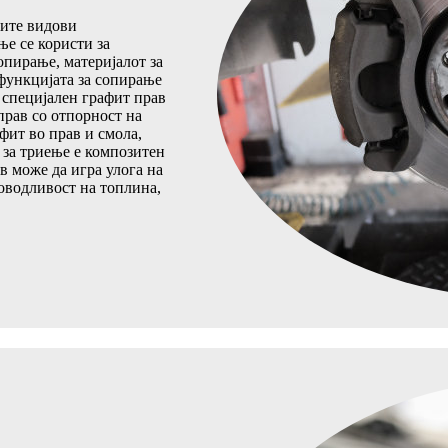
сите видови
ње се користи за
опирање, материјалот за
 функцијата за сопирање
 специјален графит прав
 прав со отпорност на
фит во прав и смола,
 за триење е композитен
в може да игра улога на
оводливост на топлина,