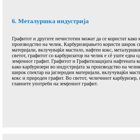
6. Металуршка индустрија
Графитот и другите нечистотии можат да се користат како 
производство на челик. Карбуризирањето користи широк сп
материјали, вклучувајќи мастило, нафтен кокс, металуршки
светот, графитот со карбуризатор на челик е сè уште една 
земјениот графит. Графитот и Графитизацијата нафтената к
како карбуризери во индустријата за производство на чел
широк спектар на јаглеродни материјали, вклучувајќи маст
кокс и природен графит. Во светот, челичниот карбуризер, 
главните употреби на земјениот графит.