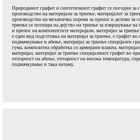
Природниот графит и синтетичкиот графит се погодни за 
производство на материјали за триење, материјалот за трие
производство на механичка опрема за пренос и делови за с
триење се потпира на дејство на триење за извршување на
и пренос на компонентите материјали, материјал за триење
е еден вид подготовка на материјал за триење, е графит во
подмачкување и абење, материјал за триење специјален гра
гума, композитна обработка со армирани влакна, материјал
материјал, материјал за триење специјалниот графит во пра
отпорност на абење, отпорност на висока температура, спр
подмачкување и така натаму.