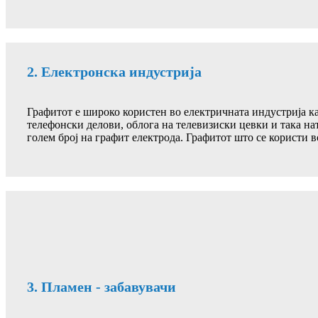
2. Електронска индустрија
Графитот е широко користен во електричната индустрија как
телефонски делови, облога на телевизиски цевки и така нат
голем број на графит електрода. Графитот што се користи в
3. Пламен - забавувачи