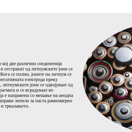
о кој две различни соединенија
и отстранат од литиумските јони се
Кога се полни, јоните на литиум се
 негативната електрода преку
, литиумските јони се одвојуваат од
рагмата и се вградуваат во
ја е направена со мешање на анодна
 направи лепило за паста рамномерно
 и тркалањето.