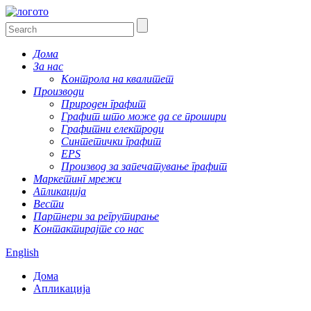
Дома
За нас
Контрола на квалитет
Производи
Природен графит
Графит што може да се прошири
Графитни електроди
Синтетички графит
EPS
Производ за запечатување графит
Маркетинг мрежи
Апликација
Вести
Партнери за регрутирање
Контактирајте со нас
English
Дома
Апликација