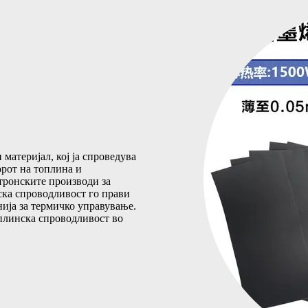
материјал, кој ја спроведува
орот на топлина и
тронските производи за
ка спроводливост го прави
нија за термичко управување.
плинска спроводливост во