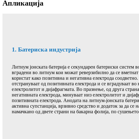
Апликација
1. Батериска индустрија
Литиум јонската батерија е секундарен батериски систем в
вградени во литиум кои можат реверзибилно да се вметнат 
користат како позитивна и негативна електрода соодветно. 
отстрануваат од позитивната електрода и се вградуваат во
електролитот и дијафрагмата. Во празнење, од друга страна
негативната електрода, минуваат низ електролитот и дијаф
позитивната електрода. Анодата на литиум-јонската батери
активна супстанција, врзивно средство и додаток за да се
намачкано од двете страни на бакарна фолија, по сушењето