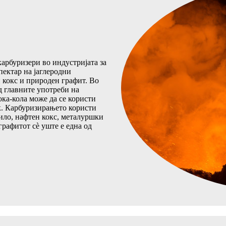
карбуризери во индустријата за
ектар на јаглеродни
 кокс и природен графит. Во
од главните употреби на
ока-кола може да се користи
ик. Карбуризирањето користи
ило, нафтен кокс, металуршки
графитот сè уште е една од