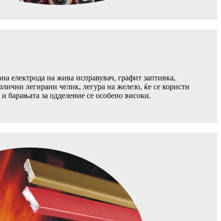
вна електрода на жива исправувач, графит заптивка,
злични легирани челик, легура на железо, ќе се користи
 и барањата за одделение се особено високи.