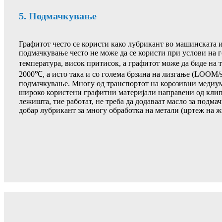
5. Подмачкување
Графитот често се користи како лубрикант во машинската и
подмачкување често не може да се користи при услови на г
температура, висок притисок, а графитот може да биде на
2000℃, а исто така и со голема брзина на лизгање (LOOM/s)
подмачкување. Многу од транспортот на корозивни медиум
широко користени графитни материјали направени од клип
лежишта, тие работат, не треба да додаваат масло за подма
добар лубрикант за многу обработка на метали (цртеж на ж