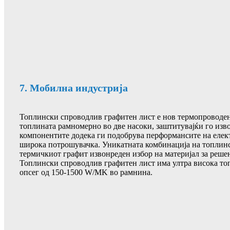
7. Мобилна индустрија
Топлински спроводлив графитен лист е нов термопроводен 
топлината рамномерно во две насоки, заштитувајќи го изв
компонентите додека ги подобрува перформансите на елек
широка потрошувачка. Уникатната комбинација на топлинс
термичкиот графит извонреден избор на материјал за реше
Топлински спроводлив графитен лист има ултра висока то
опсег од 150-1500 W/MK во рамнина.