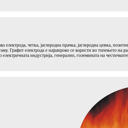
о електрода, четка, јаглеродна прачка, јаглеродна цевка, позити
аму. Графит електрода е најшироко се користи во топењето на ра
о електричната индустрија, генерално, големината на честичките