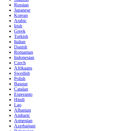
Russian
Japanese
Korean
Arabic
Irish
Greek
Turkish
Italian
Danish
Romanian
Indonesian
Czech
Afrikaans
Swedish
Polish
Basque
Catalan
Esperanto
Hindi
Lao
Albanian
Amharic
Armenian
Azerbaijani