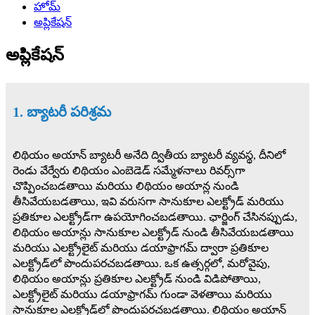
హోమ్
అప్లికేషన్
అప్లికేషన్
1. బ్యాటరీ పరిశ్రమ
లిథియం అయాన్ బ్యాటరీ అనేది ద్వితీయ బ్యాటరీ వ్యవస్థ, దీనిలో
రెండు వేర్వేరు లిథియం ఎంబెడెడ్ సమ్మేళనాలు రివర్స్‌గా
చొప్పించబడతాయి మరియు లిథియం అయాన్ల నుండి
తీసివేయబడతాయి, ఇవి వరుసగా సానుకూల ఎలక్ట్రోడ్ మరియు
ప్రతికూల ఎలక్ట్రోడ్‌గా ఉపయోగించబడతాయి. ఛార్జింగ్ చేసినప్పుడు,
లిథియం అయాన్లు సానుకూల ఎలక్ట్రోడ్ నుండి తీసివేయబడతాయి
మరియు ఎలక్ట్రోలైట్ మరియు డయాఫ్రాగమ్ ద్వారా ప్రతికూల
ఎలక్ట్రోడ్‌లో పొందుపరచబడతాయి. ఒక ఉత్సర్గలో, మరోవైపు,
లిథియం అయాన్లు ప్రతికూల ఎలక్ట్రోడ్ నుండి విడిపోతాయి,
ఎలక్ట్రోలైట్ మరియు డయాఫ్రాగమ్ గుండా వెళతాయి మరియు
సానుకూల ఎలక్ట్రోడ్‌లో పొందుపరచబడతాయి. లిథియం అయాన్