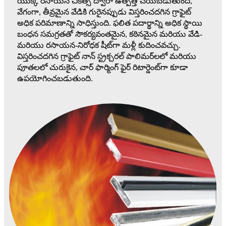
యొక్క రసాయన చికిత్స ద్వారా ఉత్పత్తి చేయబడుతుంది,
వేగంగా, తీవ్రమైన వేడికి గురైనప్పుడు విస్తరించదగిన గ్రాఫైట్
అధిక పరిమాణాన్ని సాధిస్తుంది. ఫలిత పదార్థాన్ని అధిక స్థాయి
బంధన సమగ్రతతో సౌకర్యవంతమైన, కఠినమైన మరియు వేడి-
మరియు రసాయన-నిరోధక షీట్‌గా మళ్లీ కుదించవచ్చు.
విస్తరించదగిన గ్రాఫైట్ నాన్ స్ట్రక్చరల్ పాలిమర్‌లలో మరియు
పూతలలో చురుకైన, చార్ ఫార్మింగ్ ఫైర్ రిటార్డెంట్‌గా కూడా
ఉపయోగించబడుతుంది.