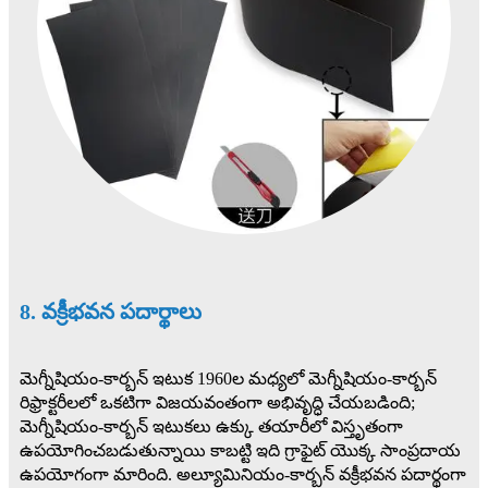
8. వక్రీభవన పదార్థాలు
మెగ్నీషియం-కార్బన్ ఇటుక 1960ల మధ్యలో మెగ్నీషియం-కార్బన్
రిఫ్రాక్టరీలలో ఒకటిగా విజయవంతంగా అభివృద్ధి చేయబడింది;
మెగ్నీషియం-కార్బన్ ఇటుకలు ఉక్కు తయారీలో విస్తృతంగా
ఉపయోగించబడుతున్నాయి కాబట్టి ఇది గ్రాఫైట్ యొక్క సాంప్రదాయ
ఉపయోగంగా మారింది. అల్యూమినియం-కార్బన్ వక్రీభవన పదార్థంగా