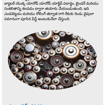
బ్యాటరీ యొక్క యానోడ్ యానోడ్ యాక్టివ్ పదార్ధం, బైండర్ మరియు
సంకలితాన్ని కలపడం ద్వారా తయారు చేయబడుతుంది, ఇది
ఎండబెట్టడం మరియు రోలింగ్ తర్వాత రాగి రేకుకు రెండు వైపులా
సమానంగా పూసిన పేస్ట్ అంటుకునేలా చేస్తుంది.