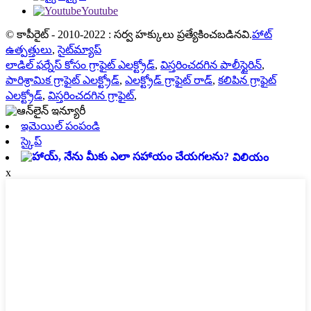
Youtube
© కాపీరైట్ - 2010-2022 : సర్వ హక్కులు ప్రత్యేకించబడినవి.
హాట్
ఉత్పత్తులు
,
సైట్‌మ్యాప్
లాడిల్ ఫర్నేస్ కోసం గ్రాఫైట్ ఎలక్ట్రోడ్
,
విస్తరించదగిన పాలీస్టైరిన్
,
పారిశ్రామిక గ్రాఫైట్ ఎలక్ట్రోడ్
,
ఎలక్ట్రోడ్ గ్రాఫైట్ రాడ్
,
కలిపిన గ్రాఫైట్
ఎలక్ట్రోడ్
,
విస్తరించదగిన గ్రాఫైట్
,
ఇమెయిల్ పంపండి
స్కైప్
విలియం
x