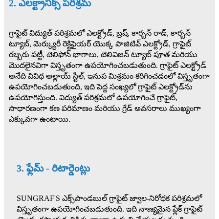
2. ఎలక్ట్రానిక్స్ పరిశ్రమ
గ్రాఫైట్ విద్యుత్ పరిశ్రమలో ఎలక్ట్రోడ్, బ్రష్, కార్బన్ రాడ్, కార్బన్
ట్యూబ్, మెర్క్యురీ రెక్టిఫైయర్ యొక్క పాజిటివ్ ఎలక్ట్రోడ్, గ్రాఫైట్
రబ్బరు పట్టీ, టెలిఫోన్ భాగాలు, టెలివిజన్ ట్యూబ్ పూత మరియు
మొదలైనవిగా విస్తృతంగా ఉపయోగించబడుతుంది. గ్రాఫైట్ ఎలక్ట్రోడ్
అనేది వివిధ అల్లాయ్ స్టీల్, ఇనుప మిశ్రమం కరిగించడంలో విస్తృతంగా
ఉపయోగించబడుతుంది, ఇది పెద్ద సంఖ్యలో గ్రాఫైట్ ఎలక్ట్రోడ్‌ను
ఉపయోగిస్తుంది. విద్యుత్ పరిశ్రమలో ఉపయోగించే గ్రాఫైట్,
సాధారణంగా కణ పరిమాణం మరియు గ్రేడ్ అవసరాలు ముఖ్యంగా
ఎక్కువగా ఉంటాయి.
3. ఫ్లేమ్ - రిటార్డెంట్లు
SUNGRAF'S ఎక్స్‌పాండబుల్ గ్రాఫైట్ జ్వాల-నిరోధక పరిశ్రమలో
విస్తృతంగా ఉపయోగించబడుతుంది. ఇది నాణ్యమైన ఫ్లేక్ గ్రాఫైట్