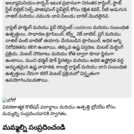
అల్యూమినియం-కార్బన్ ఇటుక ప్రధానంగా నిరంతర కాస్టింగ్, ఫ్లాట్
స్టీల్ బిల్లెట్ సెల్ఫ్-పొజిషనింగ్ పైప్‌లైన్ కోసం రక్షిత కవర్, నీటి అడుగున
నాజిల్ మరియు చమురు బావి పేలుడు బారెల్ మొదలైనవి.
గ్రాఫైట్ ఫార్మింగ్ మరియు ఫైర్ రెసిస్టెంట్ cauldrons మరియు సంబంధిత
ఉత్పత్తులు, సాధారణ క్రూసిబుల్, కర్వ్డ్ నెక్ బాటిల్, ప్లగ్ మరియు
నాజిల్ వంటి వాటితో తయారు చేయబడిన క్రూసిబుల్, అధిక అగ్ని
నిరోధకతను కలిగి ఉంటాయి, తక్కువ ఉష్ణ విస్తరణ, మెటల్ మెల్టింగ్
ప్రక్రియ, మెటల్ చొరబాటు మరియు కోత ద్వారా కూడా స్థిరంగా
ఉంటాయి, మంచి థర్మల్ షాక్ స్థిరత్వం మరియు అధిక ఉష్ణోగ్రత వద్ద
అద్భుతమైన ఉష్ణ వాహకత, కాబట్టి గ్రాఫైట్ మరియు దాని సంబంధిత
ఉత్పత్తులు నేరుగా కరిగే మెటల్ ప్రక్రియలో విస్తృతంగా
ఉపయోగించబడతాయి.
వివరణాత్మక కొటేషన్ పదార్థాలు మరియు ఉత్పత్తి బ్రోచర్‌ల కోసం
మమ్మల్ని సంప్రదించడానికి స్వాగతం.
మమ్మల్ని సంప్రదించండి