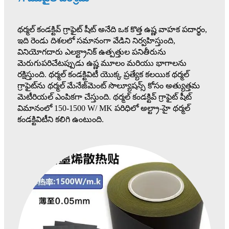
థర్మల్ కండక్టివ్ గ్రాఫైట్ షీట్ అనేది ఒక కొత్త ఉష్ణ వాహక పదార్థం,
ఇది రెండు దిశలలో సమానంగా వేడిని నిర్వహిస్తుంది,
వినియోగదారు ఎలక్ట్రానిక్ ఉత్పత్తుల పనితీరును
మెరుగుపరిచేటప్పుడు ఉష్ణ మూలం మరియు భాగాలను
రక్షిస్తుంది. థర్మల్ కండక్టివిటీ యొక్క ప్రత్యేక కలయిక థర్మల్
గ్రాఫైట్‌ను థర్మల్ మేనేజ్‌మెంట్ సొల్యూషన్స్ కోసం అత్యుత్తమ
మెటీరియల్ ఎంపికగా చేస్తుంది. థర్మల్ కండక్టివ్ గ్రాఫైట్ షీట్
విమానంలో 150-1500 W/ MK పరిధిలో అల్ట్రా-హై థర్మల్
కండక్టివిటీని కలిగి ఉంటుంది.