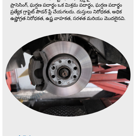
ప్రాసెసింగ్, ఘర్షణ పదార్థం ఒక మిశ్రమ పదార్థం, ఘర్షణ పదార్థం
ప్రత్యేక గ్రాఫైట్ పౌడర్ ప్లే చేయగలదు. దుస్తులు నిరోధకత, అధిక
ఉష్ణోగ్రత నిరోధకత, ఉష్ణ వాహకత, సరళత మరియు మొదలైనవి.