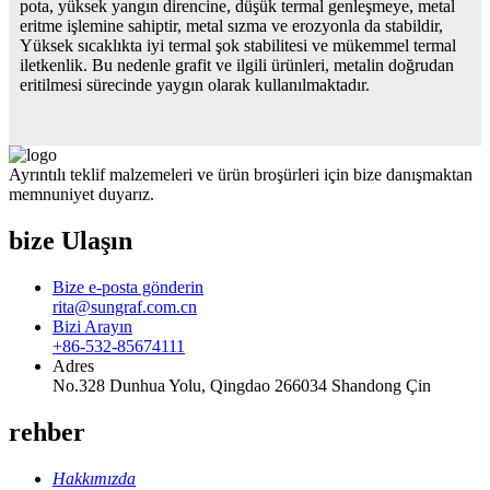
pota, yüksek yangın direncine, düşük termal genleşmeye, metal
eritme işlemine sahiptir, metal sızma ve erozyonla da stabildir,
Yüksek sıcaklıkta iyi termal şok stabilitesi ve mükemmel termal
iletkenlik. Bu nedenle grafit ve ilgili ürünleri, metalin doğrudan
eritilmesi sürecinde yaygın olarak kullanılmaktadır.
Ayrıntılı teklif malzemeleri ve ürün broşürleri için bize danışmaktan
memnuniyet duyarız.
bize Ulaşın
Bize e-posta gönderin
rita@sungraf.com.cn
Bizi Arayın
+86-532-85674111
Adres
No.328 Dunhua Yolu, Qingdao 266034 Shandong Çin
rehber
Hakkımızda