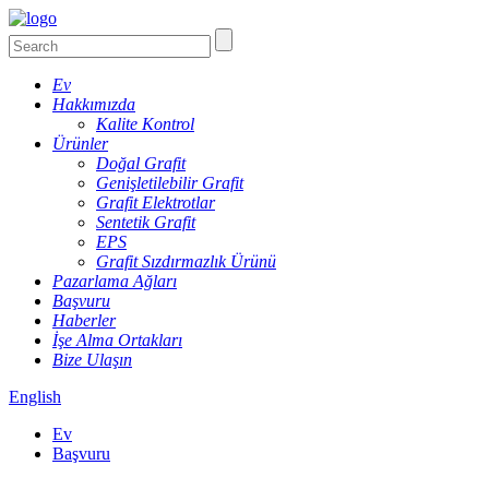
Ev
Hakkımızda
Kalite Kontrol
Ürünler
Doğal Grafit
Genişletilebilir Grafit
Grafit Elektrotlar
Sentetik Grafit
EPS
Grafit Sızdırmazlık Ürünü
Pazarlama Ağları
Başvuru
Haberler
İşe Alma Ortakları
Bize Ulaşın
English
Ev
Başvuru