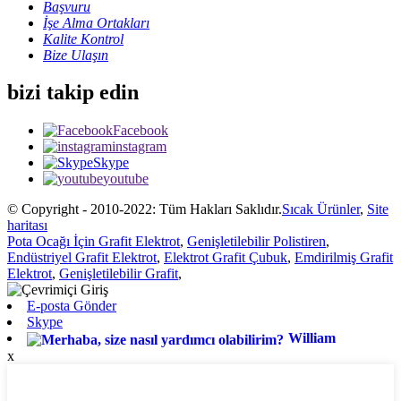
Başvuru
İşe Alma Ortakları
Kalite Kontrol
Bize Ulaşın
bizi takip edin
Facebook
instagram
Skype
youtube
© Copyright - 2010-2022: Tüm Hakları Saklıdır.
Sıcak Ürünler
,
Site
haritası
Pota Ocağı İçin Grafit Elektrot
,
Genişletilebilir Polistiren
,
Endüstriyel Grafit Elektrot
,
Elektrot Grafit Çubuk
,
Emdirilmiş Grafit
Elektrot
,
Genişletilebilir Grafit
,
E-posta Gönder
Skype
William
x