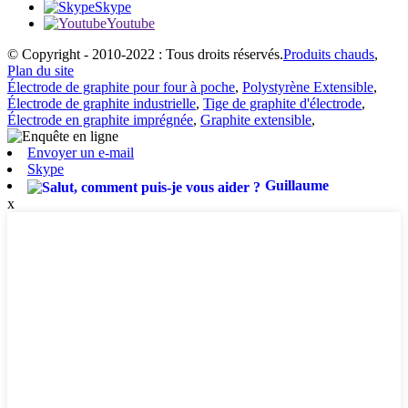
Skype
Youtube
© Copyright - 2010-2022 : Tous droits réservés.
Produits chauds
,
Plan du site
Électrode de graphite pour four à poche
,
Polystyrène Extensible
,
Électrode de graphite industrielle
,
Tige de graphite d'électrode
,
Électrode en graphite imprégnée
,
Graphite extensible
,
Envoyer un e-mail
Skype
Guillaume
x