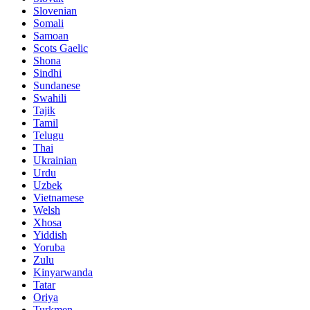
Slovenian
Somali
Samoan
Scots Gaelic
Shona
Sindhi
Sundanese
Swahili
Tajik
Tamil
Telugu
Thai
Ukrainian
Urdu
Uzbek
Vietnamese
Welsh
Xhosa
Yiddish
Yoruba
Zulu
Kinyarwanda
Tatar
Oriya
Turkmen