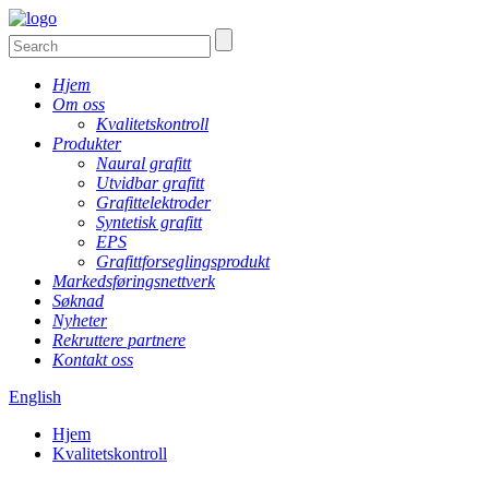
Hjem
Om oss
Kvalitetskontroll
Produkter
Naural grafitt
Utvidbar grafitt
Grafittelektroder
Syntetisk grafitt
EPS
Grafittforseglingsprodukt
Markedsføringsnettverk
Søknad
Nyheter
Rekruttere partnere
Kontakt oss
English
Hjem
Kvalitetskontroll