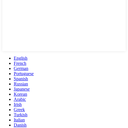
English
French
German
Portuguese
Spanish
Russian
Japanese
Korean
Arabic
Irish
Greek
Turkish
Italian
Danish