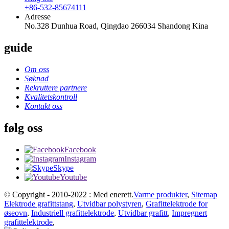
+86-532-85674111
Adresse
No.328 Dunhua Road, Qingdao 266034 Shandong Kina
guide
Om oss
Søknad
Rekruttere partnere
Kvalitetskontroll
Kontakt oss
følg oss
Facebook
Instagram
Skype
Youtube
© Copyright - 2010-2022 : Med enerett.
Varme produkter
,
Sitemap
Elektrode grafittstang
,
Utvidbar polystyren
,
Grafittelektrode for
øseovn
,
Industriell grafittelektrode
,
Utvidbar grafitt
,
Impregnert
grafittelektrode
,