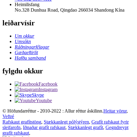
Heimilisfang
No.328 Dunhua Road, Qingdao 266034 Shandong Kína
leiðarvísir
Um okkur
Umsókn
Ráðningarfélagar
Gæðaeftirlit
Hafðu samband
fylgdu okkur
Facebook
Instagram
Skype
Youtube
© Höfundarréttur - 2010-2022 : Allur réttur áskilinn.
Heitar vörur
,
Veftré
Rafskaut grafítstöng
,
Stækkanlegt pólýstýren
,
Grafít rafskaut fyrir
sleifarofn
,
Iðnaðar grafít rafskaut
,
Stækkanlegt grafít
,
Gegndreypt
grafít rafskaut
,