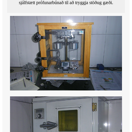
sjálfstætt prófunarbúnað til að tryggja stöðug gæði.