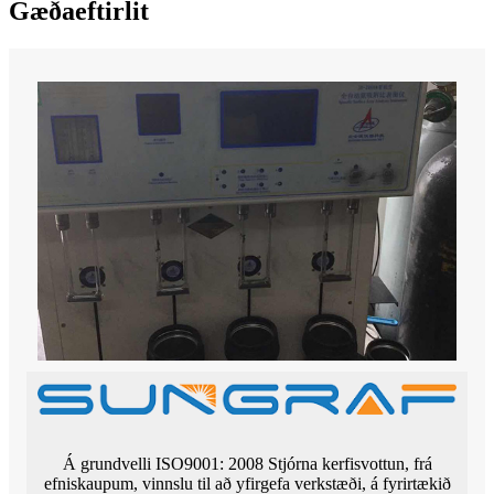
Gæðaeftirlit
Á grundvelli ISO9001: 2008 Stjórna kerfisvottun, frá
efniskaupum, vinnslu til að yfirgefa verkstæði, á fyrirtækið