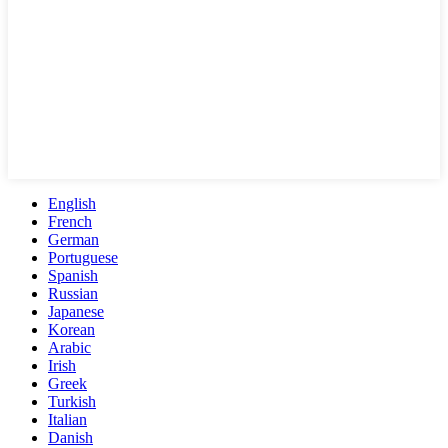
English
French
German
Portuguese
Spanish
Russian
Japanese
Korean
Arabic
Irish
Greek
Turkish
Italian
Danish