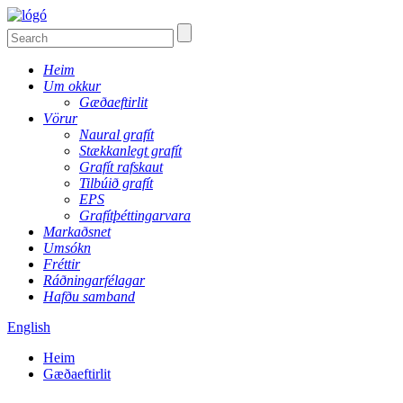
Heim
Um okkur
Gæðaeftirlit
Vörur
Naural grafít
Stækkanlegt grafít
Grafít rafskaut
Tilbúið grafít
EPS
Grafítþéttingarvara
Markaðsnet
Umsókn
Fréttir
Ráðningarfélagar
Hafðu samband
English
Heim
Gæðaeftirlit