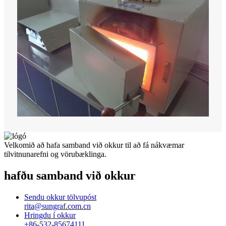
Velkomið að hafa samband við okkur til að fá nákvæmar
tilvitnunarefni og vörubæklinga.
hafðu samband við okkur
Sendu okkur tölvupóst
rita@sungraf.com.cn
Hringdu í okkur
+86-532-85674111