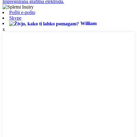
Impregnirana grafitna elektroda
,
Pošlji e-pošto
Skype
William
x