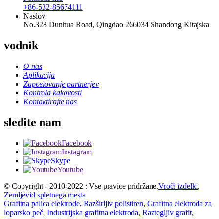
+86-532-85674111
Naslov
No.328 Dunhua Road, Qingdao 266034 Shandong Kitajska
vodnik
O nas
Aplikacija
Zaposlovanje partnerjev
Kontrola kakovosti
Kontaktirajte nas
sledite nam
Facebook
Instagram
Skype
Youtube
© Copyright - 2010-2022 : Vse pravice pridržane.
Vroči izdelki
,
Zemljevid spletnega mesta
Grafitna palica elektrode
,
Razširljiv polistiren
,
Grafitna elektroda za
loparsko peč
,
Industrijska grafitna elektroda
,
Raztegljiv grafit
,