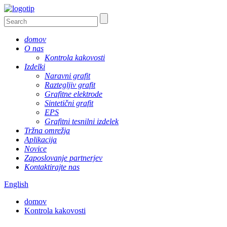
domov
O nas
Kontrola kakovosti
Izdelki
Naravni grafit
Raztegljiv grafit
Grafitne elektrode
Sintetični grafit
EPS
Grafitni tesnilni izdelek
Tržna omrežja
Aplikacija
Novice
Zaposlovanje partnerjev
Kontaktirajte nas
English
domov
Kontrola kakovosti