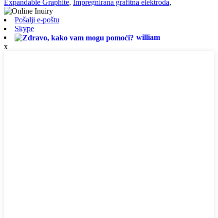
Expandable Graphite
,
Impregnirana grafitna elektroda
,
Pošalji e-poštu
Skype
william
x