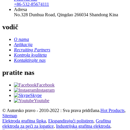
+86-532-85674111
Adresa
No.328 Dunhua Road, Qingdao 266034 Shandong Kina
vodič
O nama
Aplikacija
Recruiting Partners
Kontrola kvaliteta
Kontaktirajte nas
pratite nas
Facebook
Instagram
Skype
Youtube
© Autorsko pravo - 2010-2022 : Sva prava pridržana.
Hot Products
,
Sitemap
Elektroda grafitna šipka
,
Ekspandirajući polistiren
,
Grafitna
elektroda za peći za lopatice
,
Industrijska grafitna elektroda
,