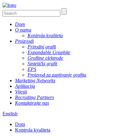
Dom
O nama
Kontrola kvaliteta
Proizvodi
Prirodni grafit
Expandable Graphite
Grafitne elektrode
Sintetički grafit
EPS
Proizvod za zaptivanje grafita
Marketing Networks
Aplikacija
Vijesti
Recruiting Partners
Kontaktirajte nas
English
Dom
Kontrola kvaliteta