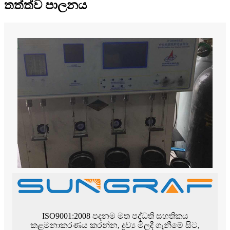
තත්ත්ව පාලනය
ISO9001:2008 පදනම මත පද්ධති සහතිකය
කළමනාකරණය කරන්න, ද්‍රව්‍ය මිලදී ගැනීමේ සිට,