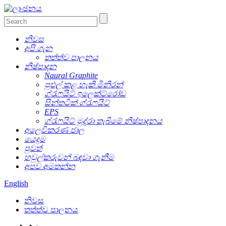
නිවස
අපි ගැන
තත්ත්ව පාලනය
නිෂ්පාදන
Naural Graphite
පුළුල් කළ හැකි මිනිරන්
ග්රැෆයිට් ඉලෙක්ට්රෝඩ
සින්තටික් ග්රැෆයිට්
EPS
ග්රැෆයිට් මුද්රා තැබීමේ නිෂ්පාදනය
අලෙවිකරණ ජාල
යෙදුම
පුවත්
හවුල්කරුවන් බඳවා ගැනීම
අපව අමතන්න
English
නිවස
තත්ත්ව පාලනය