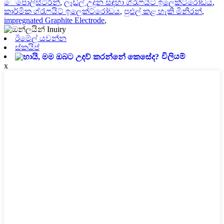
ෙපොලිස්ටිරින්
,
ලෑඩ්ල් උදුන සඳහා ග්රැෆයිට් ඉලෙක්ට්රෝඩය
,
කාර්මික ග්රැෆයිට් ඉලෙක්ට්රෝඩය
,
පුළුල් කළ හැකි මිනිරන්
,
impregnated Graphite Electrode
,
ඊමේල් යවන්න
ස්කයිප්
විලියම්
x