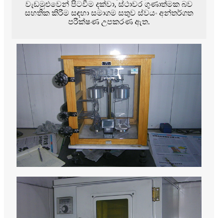
වැඩමුළුවෙන් පිටවීම දක්වා, ස්ථාවර ගුණාත්මක බව
සහතික කිරීම සඳහා සමාගම සතුව ස්වයං අන්තර්ගත
පරීක්ෂණ උපකරණ ඇත.