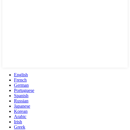
English
French
German
Portuguese
Spanish
Russian
Japanese
Korean
Arabic
Irish
Greek