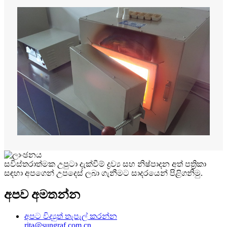
සවිස්තරාත්මක උපුටා දැක්වීම් ද්‍රව්‍ය සහ නිෂ්පාදන අත් පත්‍රිකා
සඳහා අපගෙන් උපදෙස් ලබා ගැනීමට සාදරයෙන් පිළිගනිමු.
අපව අමතන්න
අපට විද්‍යුත් තැපැල් කරන්න
rita@sungraf.com.cn