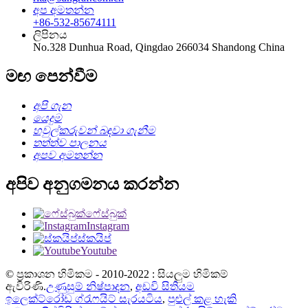
අප අමතන්න
+86-532-85674111
ලිපිනය
No.328 Dunhua Road, Qingdao 266034 Shandong China
මඟ පෙන්වීම
අපි ගැන
යෙදුම
හවුල්කරුවන් බඳවා ගැනීම
තත්ත්ව පාලනය
අපව අමතන්න
අපිව අනුගමනය කරන්න
ෆේස්බුක්
Instagram
ස්කයිප්
Youtube
© ප්‍රකාශන හිමිකම - 2010-2022 : සියලුම හිමිකම්
ඇවිරිණි.
උණුසුම් නිෂ්පාදන
,
අඩවි සිතියම
ඉලෙක්ට්රෝඩ ග්රැෆයිට් සැරයටිය
,
පුළුල් කළ හැකි