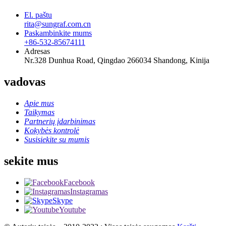
El. paštu
rita@sungraf.com.cn
Paskambinkite mums
+86-532-85674111
Adresas
Nr.328 Dunhua Road, Qingdao 266034 Shandong, Kinija
vadovas
Apie mus
Taikymas
Partnerių įdarbinimas
Kokybės kontrolė
Susisiekite su mumis
sekite mus
Facebook
Instagramas
Skype
Youtube