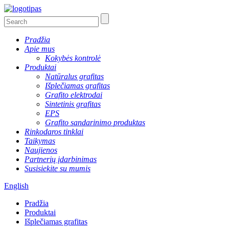
Pradžia
Apie mus
Kokybės kontrolė
Produktai
Natūralus grafitas
Išplečiamas grafitas
Grafito elektrodai
Sintetinis grafitas
EPS
Grafito sandarinimo produktas
Rinkodaros tinklai
Taikymas
Naujienos
Partnerių įdarbinimas
Susisiekite su mumis
English
Pradžia
Produktai
Išplečiamas grafitas