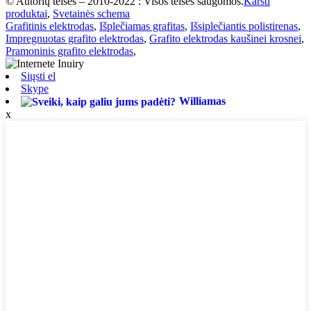
© Autorių teisės – 2010-2022 : Visos teisės saugomos.
Karšti
produktai
,
Svetainės schema
Grafitinis elektrodas
,
Išplečiamas grafitas
,
Išsiplečiantis polistirenas
,
Impregnuotas grafito elektrodas
,
Grafito elektrodas kaušinei krosnei
,
Pramoninis grafito elektrodas
,
Siųsti el
Skype
Williamas
x