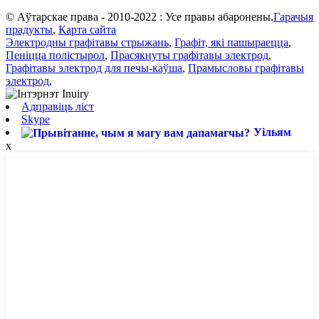
© Аўтарскае права - 2010-2022 : Усе правы абаронены.
Гарачыя
прадукты
,
Карта сайта
Электродны графітавы стрыжань
,
Графіт, які пашыраецца
,
Пеніцца полістырол
,
Прасякнуты графітавы электрод
,
Графітавы электрод для печы-каўша
,
Прамысловы графітавы
электрод
,
Адправіць ліст
Skype
Уільям
x