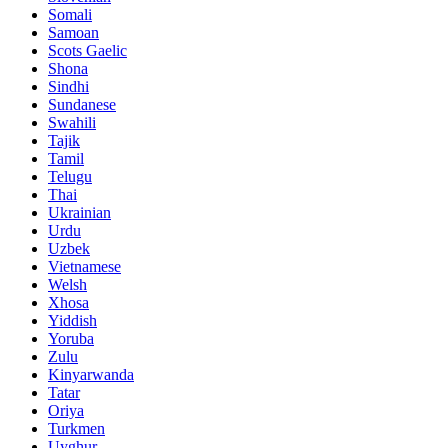
Somali
Samoan
Scots Gaelic
Shona
Sindhi
Sundanese
Swahili
Tajik
Tamil
Telugu
Thai
Ukrainian
Urdu
Uzbek
Vietnamese
Welsh
Xhosa
Yiddish
Yoruba
Zulu
Kinyarwanda
Tatar
Oriya
Turkmen
Uyghur