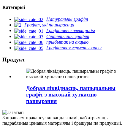
Катэгорыі
Натуральны графіт
Графіт, які пашыраецца
Графітавыя электроды
Сінтэтычны графіт
прыбытак на акцыю
Графітавая герметызацыя
Прадукт
Добрая ліквіднасць, пашыральны
графіт з высокай хуткасцю
пашырэння
Запрашаем пракансультавацца з намі, каб атрымаць
падрабязныя цэнавыя матэрыялы і брашуры па прадукцыі.