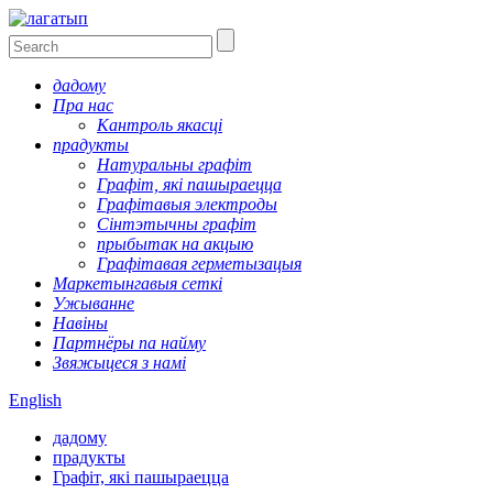
дадому
Пра нас
Кантроль якасці
прадукты
Натуральны графіт
Графіт, які пашыраецца
Графітавыя электроды
Сінтэтычны графіт
прыбытак на акцыю
Графітавая герметызацыя
Маркетынгавыя сеткі
Ужыванне
Навіны
Партнёры па найму
Звяжыцеся з намі
English
дадому
прадукты
Графіт, які пашыраецца