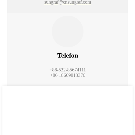
sungraf@cnsungraf.com
Telefon
+86-532-85674111
+86 18669813376