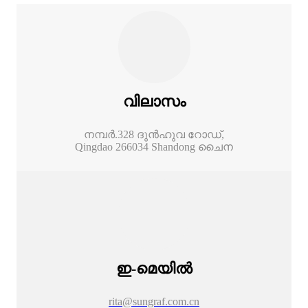
വിലാസം
നമ്പർ.328 ദുൻഹുവ റോഡ്,
Qingdao 266034 Shandong ചൈന
ഇ-മെയിൽ
rita@sungraf.com.cn