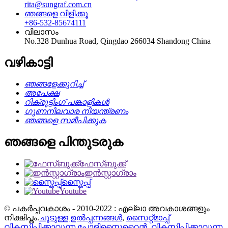
rita@sungraf.com.cn
ഞങ്ങളെ വിളിക്കൂ
+86-532-85674111
വിലാസം
No.328 Dunhua Road, Qingdao 266034 Shandong China
വഴികാട്ടി
ഞങ്ങളേക്കുറിച്ച്
അപേക്ഷ
റിക്രൂട്ടിംഗ് പങ്കാളികൾ
ഗുണനിലവാര നിയന്ത്രണം
ഞങ്ങളെ സമീപിക്കുക
ഞങ്ങളെ പിന്തുടരുക
ഫേസ്ബുക്ക്
ഇൻസ്റ്റാഗ്രാം
സ്കൈപ്പ്
Youtube
© പകർപ്പവകാശം - 2010-2022 : എല്ലാ അവകാശങ്ങളും
നിക്ഷിപ്തം.
ചൂടുള്ള ഉൽപ്പന്നങ്ങൾ
,
സൈറ്റ്മാപ്പ്
വികസിപ്പിക്കാവുന്ന പോളിസ്റ്റൈറൈൻ
,
വികസിപ്പിക്കാവുന്ന