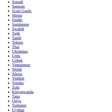
Somali
Samoan
Scots Gaelic
Shona
Sindhi
Sundanese
Swahili
Tajik
Tamil
Telugu
Thai
Ukrainian
Urdu
Uzbek
Vietnamese
Welsh
Xhosa
Yiddish
Yoruba
Zulu
Kinyarwanda
Tatar
Oriya
Turkmen
Uyghur