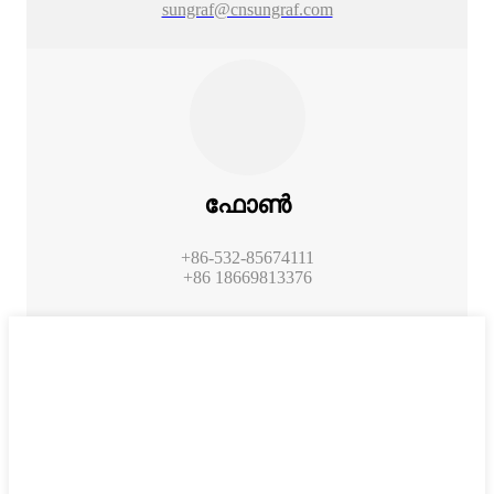
sungraf@cnsungraf.com
ഫോൺ
+86-532-85674111
+86 18669813376