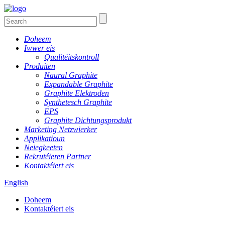
Doheem
Iwwer eis
Qualitéitskontroll
Produiten
Naural Graphite
Expandable Graphite
Graphite Elektroden
Synthetesch Graphite
EPS
Graphite Dichtungsprodukt
Marketing Netzwierker
Applikatioun
Neiegkeeten
Rekrutéieren Partner
Kontaktéiert eis
English
Doheem
Kontaktéiert eis