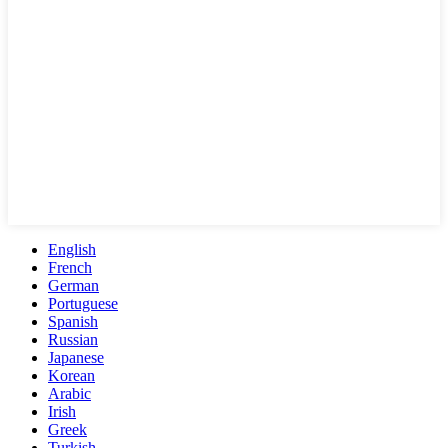
English
French
German
Portuguese
Spanish
Russian
Japanese
Korean
Arabic
Irish
Greek
Turkish