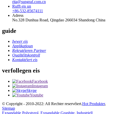
rita@sungraf.com.cn
Rufft eis un
+86-532-85674111
Adress
No.328 Dunhua Road, Qingdao 266034 Shandong China
guide
Iwwer eis
Applikatioun
Rekrutéieren Partner
Qualitéitskontroll
Kontaktéiert eis
verfollegen eis
Facebook
Instagram
Skype
Youtube
© Copyright - 2010-2022: All Rechter reservéiert.
Hot Produkter
,
Sitemap
Expandable Polystyrol
,
Expandable Graphite
,
Industriell