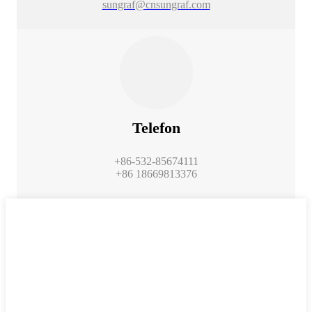
sungraf@cnsungraf.com
Telefon
+86-532-85674111
+86 18669813376