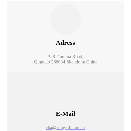
Adress
328 Dunhua Road,
Qingdao 266034 Shandong China
E-Mail
rita@sungraf.com.cn