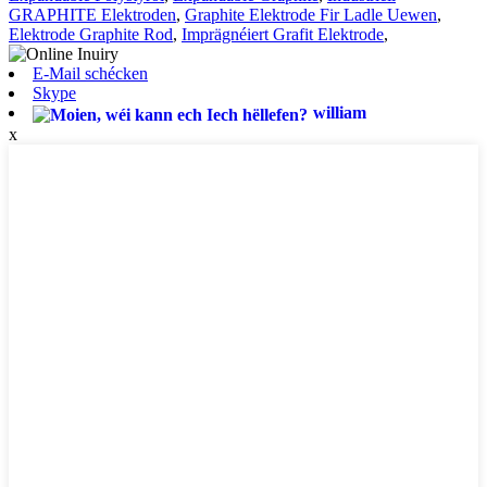
GRAPHITE Elektroden
,
Graphite Elektrode Fir Ladle Uewen
,
Elektrode Graphite Rod
,
Imprägnéiert Grafit Elektrode
,
E-Mail schécken
Skype
william
x