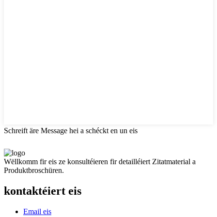
Schreift äre Message hei a schéckt en un eis
Wëllkomm fir eis ze konsultéieren fir detailléiert Zitatmaterial a
Produktbroschüren.
kontaktéiert eis
Email eis